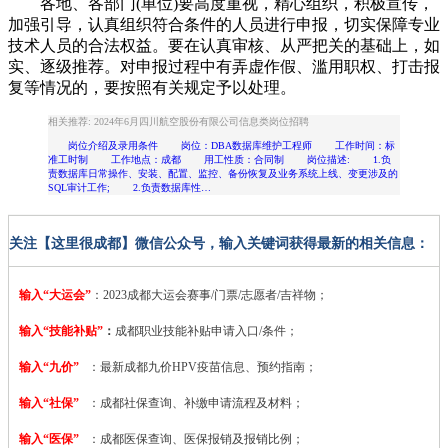
各地、各部门(单位)要高度重视，精心组织，积极宣传，
加强引导，认真组织符合条件的人员进行申报，切实保障专业
技术人员的合法权益。要在认真审核、从严把关的基础上，如
实、逐级推荐。对申报过程中有弄虚作假、滥用职权、打击报
复等情况的，要按照有关规定予以处理。
相关推荐: 2024年6月四川航空股份有限公司信息类岗位招聘
岗位介绍及录用条件 岗位：DBA数据库维护工程师 工作时间：标
准工时制 工作地点：成都 用工性质：合同制 岗位描述: 1.负
责数据库日常操作、安装、配置、监控、备份恢复及业务系统上线、变更涉及的
SQL审计工作; 2.负责数据库性…
关注【这里很成都】微信公众号，输入关键词获得最新的相关信息：
输入“大运会”
：2023
成都大运会赛事/门票/志愿者/吉祥物；
输入“技能补贴”
：
成都职业技能补贴申请入口/条件；
输入“九价”
：最新成都九价HPV疫苗信息、预约指南；
输入“社保”
：成都社保查询、补缴申请流程及材料；
输入“医保”
：成都医保查询、医保报销及报销比例；