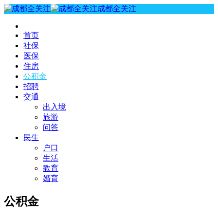
成都全关注
首页
社保
医保
住房
公积金
招聘
交通
出入境
旅游
问答
民生
户口
生活
教育
婚育
公积金