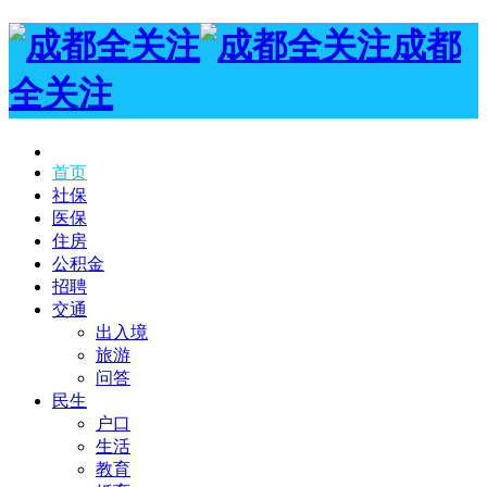
成都
全关注
首页
社保
医保
住房
公积金
招聘
交通
出入境
旅游
问答
民生
户口
生活
教育