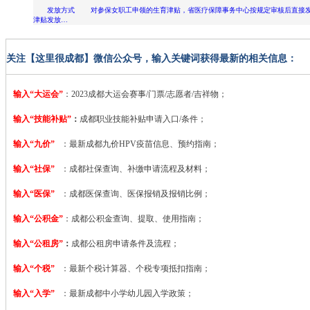
发放方式 对参保女职工申领的生育津贴，省医疗保障事务中心按规定审核后直接发放至
津贴发放…
关注【这里很成都】微信公众号，输入关键词获得最新的相关信息：
输入“大运会”
：2023
成都大运会赛事/门票/志愿者/吉祥物；
输入“技能补贴”
：
成都职业技能补贴申请入口/条件；
输入“九价”
：最新成都九价HPV疫苗信息、预约指南；
输入“社保”
：成都社保查询、补缴申请流程及材料；
输入“医保”
：成都医保查询、医保报销及报销比例；
输入“公积金”
：成都公积金查询、提取、使用指南；
输入“公租房”
：
成都公租房申请条件及流程；
输入“个税”
：最新个税计算器、个税专项抵扣指南；
输入“入学”
：最新成都中小学幼儿园入学政策；