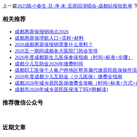
上一篇
2025陈小春生·旦·净·末·丑巡回演唱会-成都站报批歌单
相关推荐
成都惠蓉保报销地点2026
成都惠蓉保理赔入口+流程+材料
2026成都惠蓉保报销需要什么资料？
2026五一期间成都各大医院门急诊安排
2026年度成都新生儿医保参保指南（时间+标准+步骤）
成都少儿互助金2026年缴费时间
成都职工医保个人账户跨地区帮亲属代缴居民医保操作流
2026年度成都少儿互助金（少儿医保）缴费全指南
成都2026年城乡居民医保缴费全攻略（时间+标准+方式+
成都市2026年城乡居民医保涨了吗?(附解读)
推荐微信公众号
近期文章