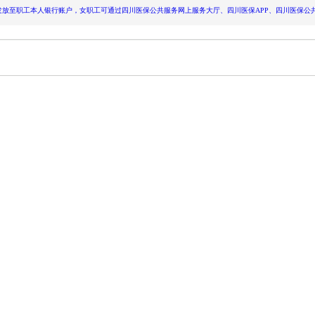
职工本人银行账户，女职工可通过四川医保公共服务网上服务大厅、四川医保APP、四川医保公共