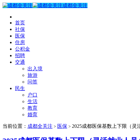
成都全关注
首页
社保
医保
住房
公积金
招聘
交通
出入境
旅游
问答
民生
户口
生活
教育
婚育
当前位置：
成都全关注
医保
2025成都医保基数上下限（灵
>
>