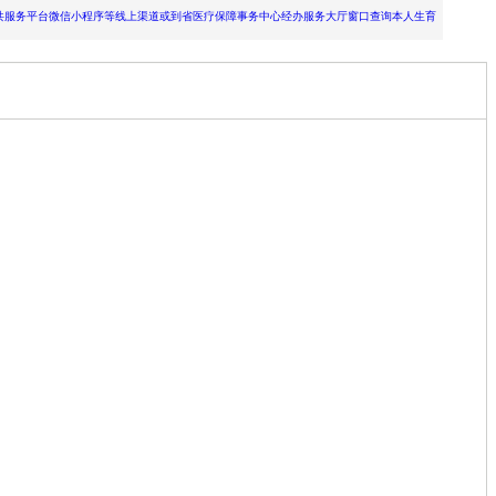
服务平台微信小程序等线上渠道或到省医疗保障事务中心经办服务大厅窗口查询本人生育