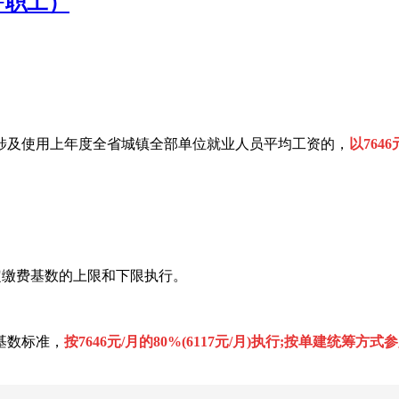
+职工）
及使用上年度全省城镇全部单位就业人员平均工资的，
以764
/月)核定缴费基数的上限和下限执行。
基数标准，
按7646元/月的80%(6117元/月)执行;按单建统筹方式