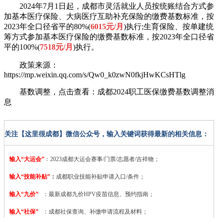
2024年7月1日起，成都市灵活就业人员按统账结合方式参
加基本医疗保险、大病医疗互助补充保险的缴费基数标准，按
2023年全口径省平的80%(
6015元/月
)执行;生育保险、按单建统
筹方式参加基本医疗保险的缴费基数标准，按2023年全口径省
平的100%(
7518元/月
)执行。
政策来源：
https://mp.weixin.qq.com/s/Qw0_k0zwN0fkjHwKCsHTlg
基数调整，点击查看：
成都2024职工医保缴费基数调整消
息
关注【这里很成都】微信公众号，输入关键词获得最新的相关信息：
输入“大运会”
：2023
成都大运会赛事/门票/志愿者/吉祥物；
输入“技能补贴”
：
成都职业技能补贴申请入口/条件；
输入“九价”
：最新成都九价HPV疫苗信息、预约指南；
输入“社保”
：成都社保查询、补缴申请流程及材料；