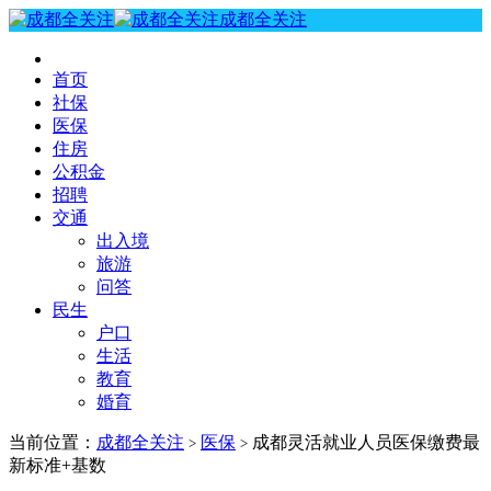
成都全关注
首页
社保
医保
住房
公积金
招聘
交通
出入境
旅游
问答
民生
户口
生活
教育
婚育
当前位置：
成都全关注
医保
成都灵活就业人员医保缴费最
>
>
新标准+基数