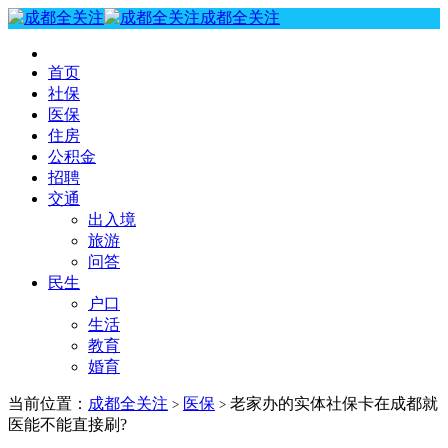
成都全关注
首页
社保
医保
住房
公积金
招聘
交通
出入境
旅游
问答
民生
户口
生活
教育
婚育
当前位置：
成都全关注
医保
老家办的实体社保卡在成都就
>
>
医能不能直接刷?