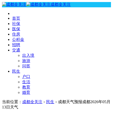
成都全关注
首页
社保
医保
住房
公积金
招聘
交通
出入境
旅游
问答
民生
户口
生活
教育
婚育
当前位置：
成都全关注
民生
成都天气预报成都2026年05月
>
>
13日天气