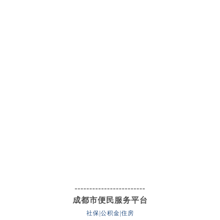
------------------------
成都市便民服务平台
社保|公积金|住房