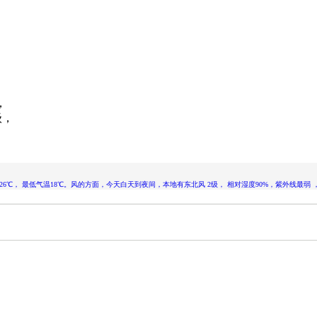
，
级
，
气温26℃， 最低气温18℃。风的方面，今天白天到夜间，本地有东北风 2级， 相对湿度90%，紫外线最