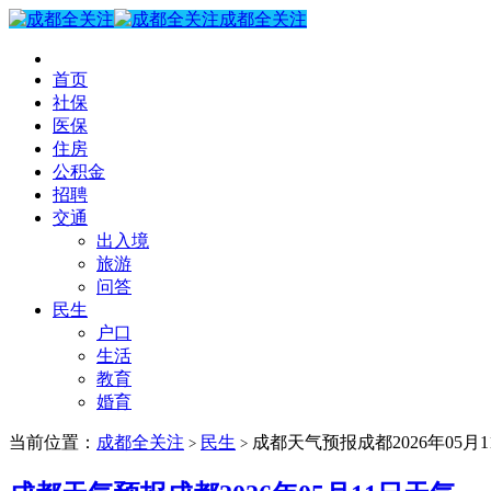
成都全关注
首页
社保
医保
住房
公积金
招聘
交通
出入境
旅游
问答
民生
户口
生活
教育
婚育
当前位置：
成都全关注
民生
成都天气预报成都2026年05月
>
>