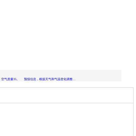
弱 ，空气质量35。 预报信息，根据天气和气温变化调整…