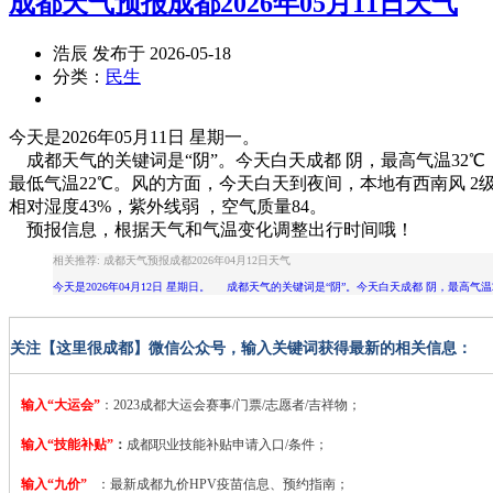
成都天气预报成都2026年05月11日天气
浩辰 发布于 2026-05-18
分类：
民生
今天是2026年05月11日 星期一。
成都天气的关键词是“阴”。今天
白天
成都
阴
，
最高气温32℃
最低气温22℃
。风的方面，今天白天到夜间，本地有
西南风 2
相对
湿度43%
，紫外线
弱
，空气质量84。
预报信息，根据天气和气温变化调整出行时间哦！
相关推荐: 成都天气预报成都2026年04月12日天气
今天是2026年04月12日 星期日。 成都天气的关键词是“阴”。今天白天成都 阴，最高
关注【这里很成都】微信公众号，输入关键词获得最新的相关信息：
输入“大运会”
：2023
成都大运会赛事/门票/志愿者/吉祥物；
输入“技能补贴”
：
成都职业技能补贴申请入口/条件；
输入“九价”
：最新成都九价HPV疫苗信息、预约指南；