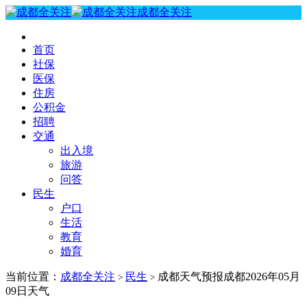
成都全关注
首页
社保
医保
住房
公积金
招聘
交通
出入境
旅游
问答
民生
户口
生活
教育
婚育
当前位置：
成都全关注
民生
成都天气预报成都2026年05月
>
>
09日天气