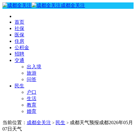
成都全关注
首页
社保
医保
住房
公积金
招聘
交通
出入境
旅游
问答
民生
户口
生活
教育
婚育
当前位置：
成都全关注
民生
成都天气预报成都2026年05月
>
>
07日天气