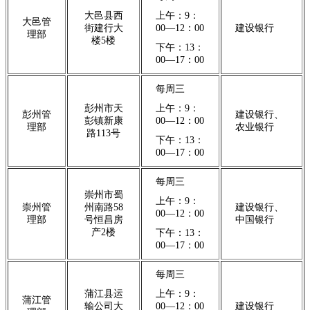
大邑县西
上午：9：
大邑管
街建行大
00—12：00
建设银行
理部
楼5楼
下午：13：
00—17：00
每周三
彭州市天
上午：9：
彭州管
建设银行、
彭镇新康
00—12：00
理部
农业银行
路113号
下午：13：
00—17：00
每周三
崇州市蜀
上午：9：
崇州管
州南路58
建设银行、
00—12：00
理部
号恒昌房
中国银行
产2楼
下午：13：
00—17：00
每周三
蒲江县运
上午：9：
蒲江管
输公司大
00—12：00
建设银行