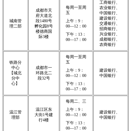
工商银行、
每周一至周
农业银行、
成都市天
五
中国银行、
府大道北
建设银行、
城南管
段1480号
上午：9：
交通银行、
理二部
孵化园8号
00—12：00
招商银行、
楼德商国
兴业银行、
下午：13：
际3楼
成都银行、
00—17：00
农商银行
每周一至周
五
铁路分
中心
成都市一
上午：9：
建设银行、
【城北
环路北二
00—12：00
中国银行
分中
段32号
心】
下午：13：
00—17：00
每周二、三
温江区东
上午：9：
温江管
建设银行、
大街1号建
00—12：00
理部
中国银行
行4楼
下午：13：
00—17：00