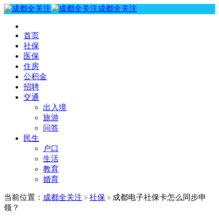
成都全关注
首页
社保
医保
住房
公积金
招聘
交通
出入境
旅游
问答
民生
户口
生活
教育
婚育
当前位置：
成都全关注
社保
成都电子社保卡怎么同步申
>
>
领？