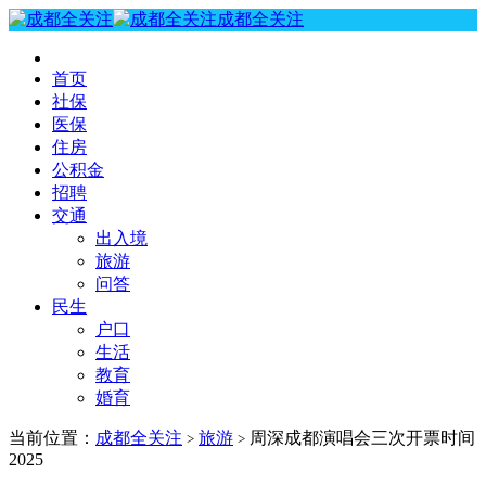
成都全关注
首页
社保
医保
住房
公积金
招聘
交通
出入境
旅游
问答
民生
户口
生活
教育
婚育
当前位置：
成都全关注
旅游
周深成都演唱会三次开票时间
>
>
2025