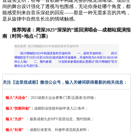
置虚实交织，在每一首歌曲中构建完整的视觉情绪场。顶部空
间的舞台设计强化了透视与包围感，无论你身处哪个角度，都
能感受到来自音乐深处的回应——那是一种无需多言的共鸣，
是从旋律中自然生长出的情绪触感。
推荐阅读：周深2025“深深的”巡回演唱会—成都站观演指
南（时间+地点+门票）
相关推荐: 四川博物院2025中秋国庆延时开放时间
四川博物院2025中秋国庆延时开放时间 一、延时开放时间： 四川
博物院定于10月1日至10月8日提供延时开放服务，开放时段为9:00至18:30(18:00
停止入场) 二、预约参观 计划前来参观的观众需通过“四川博物院”官方
微信公众号进行实…
关注【这里很成都】微信公众号，输入关键词获得最新的相关信息：
输入“大运会”
：2023
成都大运会赛事/门票/志愿者/吉祥物；
输入“技能补贴”
：
成都职业技能补贴申请入口/条件；
输入“九价”
：最新成都九价HPV疫苗信息、预约指南；
输入“社保”
：成都社保查询、补缴申请流程及材料；