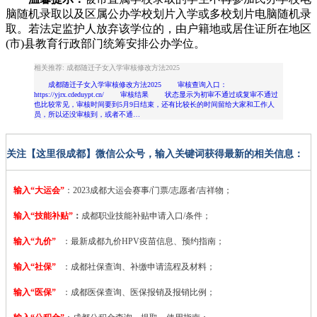
脑随机录取以及区属公办学校划片入学或多校划片电脑随机录
取。若法定监护人放弃该学位的，由户籍地或居住证所在地区
(市)县教育行政部门统筹安排公办学位。
相关推荐: 成都随迁子女入学审核修改方法2025
成都随迁子女入学审核修改方法2025 审核查询入口：
https://yjrx.cdeduypt.cn/ 审核结果 状态显示为初审不通过或复审不通过
也比较常见，审核时间要到5月9日结束，还有比较长的时间留给大家和工作人
员，所以还没审核到，或者不通…
关注【这里很成都】微信公众号，输入关键词获得最新的相关信息：
输入“大运会”
：2023
成都大运会赛事/门票/志愿者/吉祥物；
输入“技能补贴”
：
成都职业技能补贴申请入口/条件；
输入“九价”
：最新成都九价HPV疫苗信息、预约指南；
输入“社保”
：成都社保查询、补缴申请流程及材料；
输入“医保”
：成都医保查询、医保报销及报销比例；