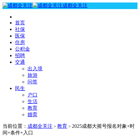
成都全关注
首页
社保
医保
住房
公积金
招聘
交通
出入境
旅游
问答
民生
户口
生活
教育
婚育
当前位置：
成都全关注
教育
2025成都大摇号报名对象+时
>
>
间+条件+入口