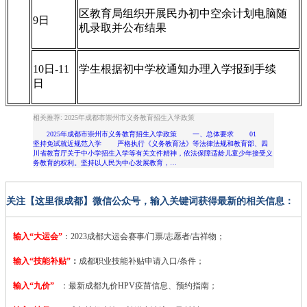
区教育局组织开展民办初中空余计划电脑随
9日
机录取并公布结果
10日-11
学生根据初中学校通知办理入学报到手续
日
相关推荐: 2025年成都市崇州市义务教育招生入学政策
2025年成都市崇州市义务教育招生入学政策 一、总体要求 01
坚持免试就近规范入学 严格执行《义务教育法》等法律法规和教育部、四
川省教育厅关于中小学招生入学等有关文件精神，依法保障适龄儿童少年接受义
务教育的权利。坚持以人民为中心发展教育，…
关注【这里很成都】微信公众号，输入关键词获得最新的相关信息：
输入“大运会”
：2023
成都大运会赛事/门票/志愿者/吉祥物；
输入“技能补贴”
：
成都职业技能补贴申请入口/条件；
输入“九价”
：最新成都九价HPV疫苗信息、预约指南；