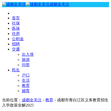
成都全关注
首页
社保
医保
住房
公积金
招聘
交通
出入境
旅游
问答
民生
户口
生活
教育
婚育
当前位置：
成都全关注
教育
成都市青白江区义务教育招生
>
>
入学政策全解2025