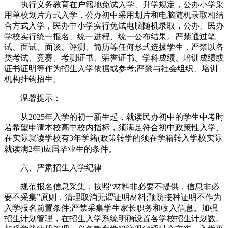
执行义务教育在户籍地免试入学、升学规定，公办小学采
用单校划片方式入学，公办初中采用划片和电脑随机录取相结
合方式入学，民办中小学实行免试电脑随机录取，公办、民办
学校实行统一报名、统一进程、统一公布结果。严禁通过笔
试、面试、面谈、评测、简历等任何形式选拔学生，严禁以各
类考试、竞赛、考测证书、荣誉证书、学科成绩、培训成绩或
证书证明等作为招生入学依据或参考;严禁与社会组织、培训
机构挂钩招生。
温馨提示：
从2025年入学的初一新生起，就读民办初中的学生中考时
若希望申请本校高中校内指标，须满足符合初中政策性入学、
在实际就读学校有3年学籍(政策转学的须在学籍转入学校实际
就读满2年)应届毕业生的条件。
六、严肃招生入学纪律
规范报名信息采集，按照“材料非必要不提供，信息非必
要不采集”原则，清理取消无谓证明材料;预防接种证明不作为
入学报名前置条件;严禁采集学生家长职务和收入信息。加强
招生计划管理，在招生入学系统明确设置各学校招生计划数。