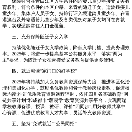
保障符合在青白江区入学条件的适龄儿童少年接受义务教
育权利，符合条件的本区户籍、来青的随迁子女、适龄残疾儿
童少年、集体户人员子女、持旅行证入境适龄儿童少年、在青
港澳台及外籍适龄儿童少年及各类优抚对象子女均可在青就
学，实现适龄常住人口全覆盖。
三、充分保障随迁子女入学
持续优化随迁子女入学政策，降低入学门槛、提高办理效
率。2025年，将进一步提高基本公共服务水平，落实“两为
主”要求，为随迁子女在青接受义务教育提供更多便利。
四、就近就读“家门口的好学校”
2025年将持续加大义务教育资源保障力度，推进学区化治
理和集团化办学，鼓励名优教师和骨干教师跨校走教，促进校
际均衡;推进优质教育资源远程辐射，依托四川省基础教育“网
链共享计划”和成都市“蓉易学”教育资源共享平台，实现两端
学校教师备课、授课、教研、评价“四同步”;用好教师共享中
心资源，促进优质教育人才共享，灵活补充教师资源。
五、坚持“免试就近”“公民同招”