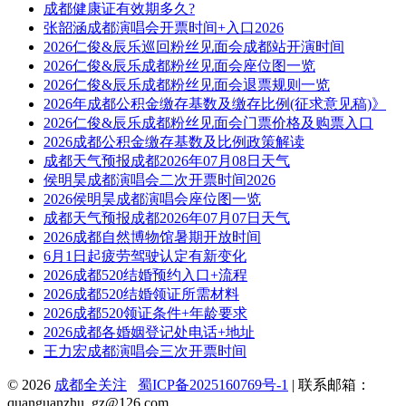
成都健康证有效期多久?
张韶涵成都演唱会开票时间+入口2026
2026仁俊&辰乐巡回粉丝见面会成都站开演时间
2026仁俊&辰乐成都粉丝见面会座位图一览
2026仁俊&辰乐成都粉丝见面会退票规则一览
2026年成都公积金缴存基数及缴存比例(征求意见稿)》
2026仁俊&辰乐成都粉丝见面会门票价格及购票入口
2026成都公积金缴存基数及比例政策解读
成都天气预报成都2026年07月08日天气
侯明昊成都演唱会二次开票时间2026
2026侯明昊成都演唱会座位图一览
成都天气预报成都2026年07月07日天气
2026成都自然博物馆暑期开放时间
6月1日起疲劳驾驶认定有新变化
2026成都520结婚预约入口+流程
2026成都520结婚领证所需材料
2026成都520领证条件+年龄要求
2026成都各婚姻登记处电话+地址
王力宏成都演唱会三次开票时间
© 2026
成都全关注
蜀ICP备2025160769号-1
| 联系邮箱：
quanguanzhu_gz@126.com