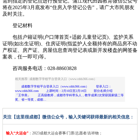
需到指定的登记点进行预登记。蒲江现代田园教育微信公众号
将在2025年3月底发布“住房入学登记公告”，请广大市民朋友
及时关注。
登记材料
包括户籍证明(户口簿首页+适龄儿童登记页)、监护关系
证明(如出生证明)、住房证明(指监护人全额持有的商品房不动
产权证、房产证、房屋信息查询登记表或新开发楼盘的网签备
案表，任一即可)等。
咨询服务电话：028-88603828
相关推荐: 成都数字学校平台登录入口（www.cdds366.com）
成都数字学校平台登录入口（www.cdds366.com） 登录入口：
www.cdds366.com 上课时间：2月10日至2月14日 部分名师介绍
「王华美」 正高级教师，成都市学科带头人，教学成果2次荣获国家级二等
奖、省一等奖，成都…
关注【这里很成都】微信公众号，输入关键词获得最新的相关信息：
输入“大运会”
：2023
成都大运会赛事/门票/志愿者/吉祥物；