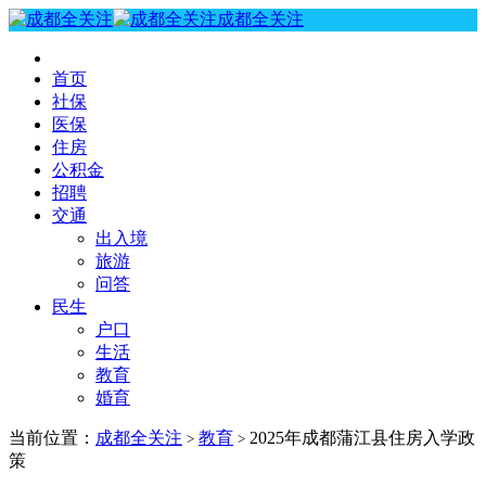
成都全关注
首页
社保
医保
住房
公积金
招聘
交通
出入境
旅游
问答
民生
户口
生活
教育
婚育
当前位置：
成都全关注
教育
2025年成都蒲江县住房入学政
>
>
策