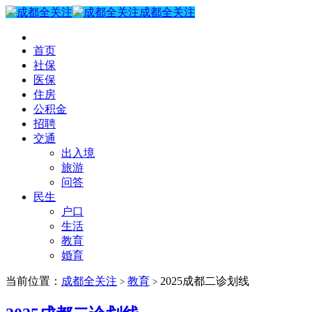
成都全关注
首页
社保
医保
住房
公积金
招聘
交通
出入境
旅游
问答
民生
户口
生活
教育
婚育
当前位置：
成都全关注
教育
2025成都二诊划线
>
>