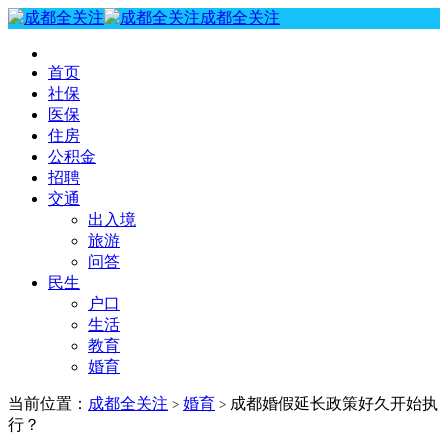
成都全关注
首页
社保
医保
住房
公积金
招聘
交通
出入境
旅游
问答
民生
户口
生活
教育
婚育
当前位置：
成都全关注
婚育
成都婚假延长政策好久开始执
>
>
行？