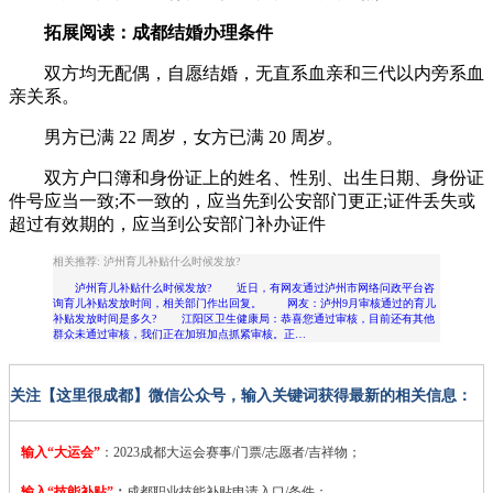
拓展阅读：成都结婚办理条件
双方均无配偶，自愿结婚，无直系血亲和三代以内旁系血
亲关系。
男方已满 22 周岁，女方已满 20 周岁。
双方户口簿和身份证上的姓名、性别、出生日期、身份证
件号应当一致;不一致的，应当先到公安部门更正;证件丢失或
超过有效期的，应当到公安部门补办证件
相关推荐: 泸州育儿补贴什么时候发放?
泸州育儿补贴什么时候发放? 近日，有网友通过泸州市网络问政平台咨
询育儿补贴发放时间，相关部门作出回复。 网友：泸州9月审核通过的育儿
补贴发放时间是多久? 江阳区卫生健康局：恭喜您通过审核，目前还有其他
群众未通过审核，我们正在加班加点抓紧审核。正…
关注【这里很成都】微信公众号，输入关键词获得最新的相关信息：
输入“大运会”
：2023
成都大运会赛事/门票/志愿者/吉祥物；
输入“技能补贴”
：
成都职业技能补贴申请入口/条件；