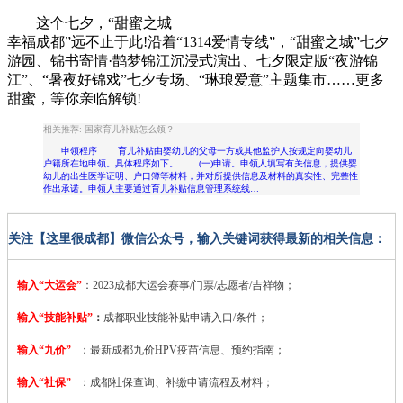
这个七夕，“甜蜜之城
幸福成都”远不止于此!沿着“1314爱情专线”，“甜蜜之城”七夕
游园、锦书寄情·鹊梦锦江沉浸式演出、七夕限定版“夜游锦
江”、“暑夜好锦戏”七夕专场、“琳琅爱意”主题集市……更多
甜蜜，等你亲临解锁!
相关推荐: 国家育儿补贴怎么领？
申领程序 育儿补贴由婴幼儿的父母一方或其他监护人按规定向婴幼儿
户籍所在地申领。具体程序如下。 (一)申请。申领人填写有关信息，提供婴
幼儿的出生医学证明、户口簿等材料，并对所提供信息及材料的真实性、完整性
作出承诺。申领人主要通过育儿补贴信息管理系统线…
关注【这里很成都】微信公众号，输入关键词获得最新的相关信息：
输入“大运会”
：2023
成都大运会赛事/门票/志愿者/吉祥物；
输入“技能补贴”
：
成都职业技能补贴申请入口/条件；
输入“九价”
：最新成都九价HPV疫苗信息、预约指南；
输入“社保”
：成都社保查询、补缴申请流程及材料；