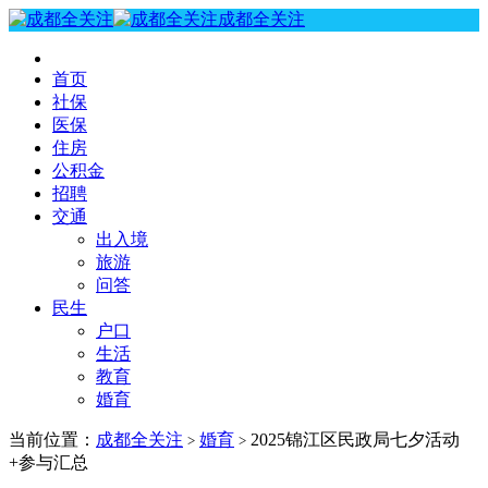
成都全关注
首页
社保
医保
住房
公积金
招聘
交通
出入境
旅游
问答
民生
户口
生活
教育
婚育
当前位置：
成都全关注
婚育
2025锦江区民政局七夕活动
>
>
+参与汇总