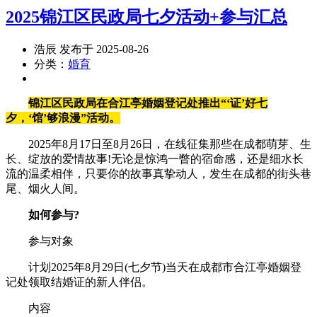
2025锦江区民政局七夕活动+参与汇总
浩辰 发布于 2025-08-26
分类：
婚育
锦江区民政局在合江亭婚姻登记处推出“‘证’好七
夕，‘馆’够浪漫”活动。
2025年8月17日至8月26日，在线征集那些在成都萌芽、生
长、绽放的爱情故事!无论是惊鸿一瞥的宿命感，还是细水长
流的温柔相伴，只要你的故事真挚动人，发生在成都的街头巷
尾、烟火人间。
如何参与?
参与对象
计划2025年8月29日(七夕节)当天在成都市合江亭婚姻登
记处领取结婚证的新人伴侣。
内容