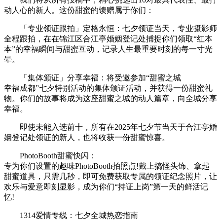
动人心的新人。这份甜蜜的馈赠属于你们：
「专业领证跟拍」定格永恒：七夕领证当天，专业摄影师
全程跟拍，在在锦江区合江亭婚姻登记处捕捉你们领取“红本
本”的幸福瞬间与甜蜜互动，记录人生最重要时刻的每一寸光
晕。
「集体颁证」分享幸福：将受邀参加“甜蜜之城
幸福成都”七夕特别活动的集体颁证活动，并获得一份甜蜜礼
物。你们的故事将成为这座甜蜜之城的动人篇章，向全城分享
幸福。
即使未能入选前十，所有在2025年七夕节当天于合江亭婚
姻登记处领证的新人，也将收获一份甜蜜惊喜。
PhotoBooth甜蜜快闪：
专为你们设置的趣味PhotoBooth拍照点!戴上搞怪头饰、拿起
甜蜜道具，只需几秒，即可免费获取专属的领证纪念照片，让
欢乐与爱意即刻显影，成为你们“持证上岗”第一天的鲜活记
忆!
1314爱情专线：七夕全城热恋指南