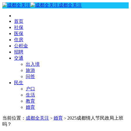
成都全关注
首页
社保
医保
住房
公积金
招聘
交通
出入境
旅游
问答
民生
户口
生活
教育
婚育
当前位置：
成都全关注
婚育
2025成都情人节民政局上班
>
>
吗？